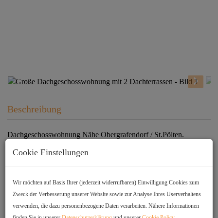
Beschreibung
Dachgeschosswohnung Nähe Obergrafendorf / St.Pölten.
Cookie Einstellungen
Die Wohnung im Ausmaß von 102 m2 liegt im 2.Stock und
gliedert sich folgerndermassen auf:
Wir möchten auf Basis Ihrer (jederzeit widerrufbaren) Einwilligung Cookies zum
Zweck der Verbesserung unserer Website sowie zur Analyse Ihres Userverhaltens
* Vorraum mit Garderobe
verwenden, die dazu personenbezogene Daten verarbeiten. Nähere Informationen
* Küche mit Essplatz für 5 Personen
finden Sie in unserer
Datenschutzerklärung
und unserer
Cookie Policy
.