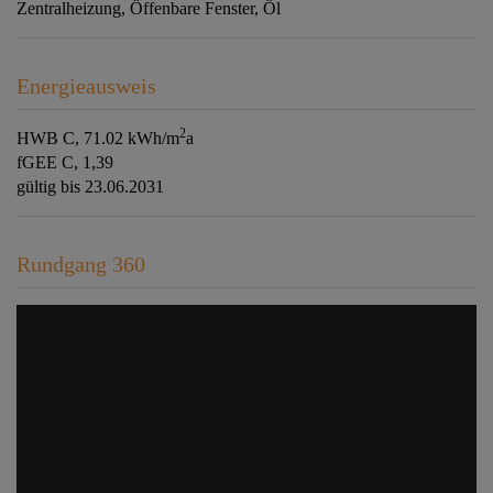
Zentralheizung
Öffenbare Fenster
Öl
Energieausweis
2
HWB
C, 71.02 kWh/m
a
fGEE
C, 1,39
gültig bis
23.06.2031
Rundgang 360